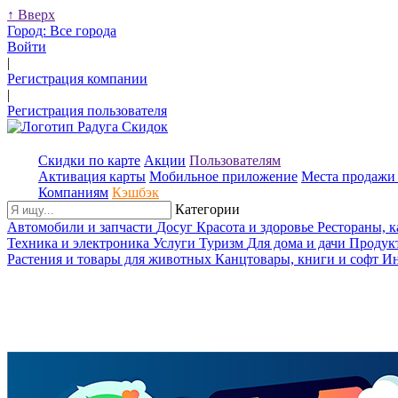
↑
Вверх
Город:
Все города
Войти
|
Регистрация компании
|
Регистрация пользователя
Скидки по карте
Акции
Пользователям
Активация карты
Мобильное приложение
Места продажи 
Компаниям
Кэшбэк
Категории
Автомобили и запчасти
Досуг
Красота и здоровье
Рестораны, 
Техника и электроника
Услуги
Туризм
Для дома и дачи
Продук
Растения и товары для животных
Канцтовары, книги и софт
Ин