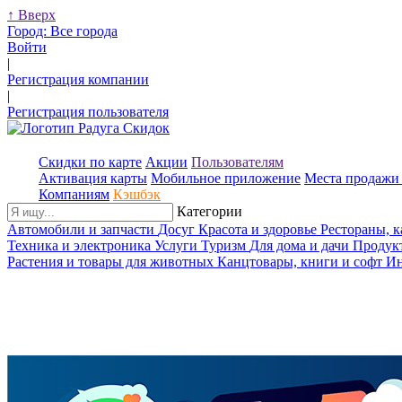
↑
Вверх
Город:
Все города
Войти
|
Регистрация компании
|
Регистрация пользователя
Скидки по карте
Акции
Пользователям
Активация карты
Мобильное приложение
Места продажи 
Компаниям
Кэшбэк
Категории
Автомобили и запчасти
Досуг
Красота и здоровье
Рестораны, 
Техника и электроника
Услуги
Туризм
Для дома и дачи
Продук
Растения и товары для животных
Канцтовары, книги и софт
Ин