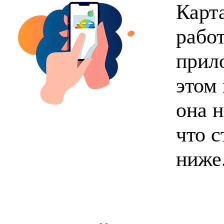
Карт
рабо
прил
этом
она н
что 
ниже