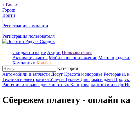
↑
Вверх
Город:
Войти
|
Регистрация компании
|
Регистрация пользователя
Скидки по карте
Акции
Пользователям
Активация карты
Мобильное приложение
Места продажи 
Компаниям
Кэшбэк
Категории
Автомобили и запчасти
Досуг
Красота и здоровье
Рестораны, 
Техника и электроника
Услуги
Туризм
Для дома и дачи
Продук
Растения и товары для животных
Канцтовары, книги и софт
Ин
Сбережем планету - онлайн к