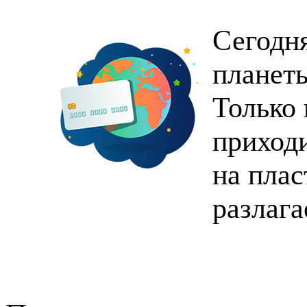
Сегодня
планет
Только 
приход
на плас
разлага