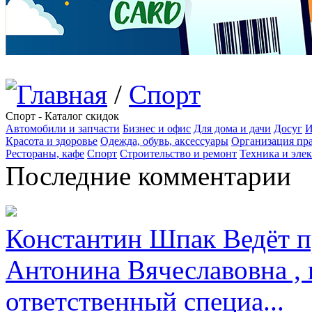
/
Спорт
Спорт - Каталог скидок
Автомобили и запчасти
Бизнес и офис
Для дома и дачи
Досуг
И
Красота и здоровье
Одежда, обувь, аксессуары
Организация пра
Рестораны, кафе
Спорт
Строительство и ремонт
Техника и эле
Последние комментарии
Константин Шпак
Ведёт п
Антонина Вячеславовна , 
ответственный специа...