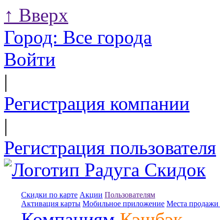
↑
Вверх
Город:
Все города
Войти
|
Регистрация компании
|
Регистрация пользователя
Скидки по карте
Акции
Пользователям
Активация карты
Мобильное приложение
Места продажи 
Компаниям
Кэшбэк