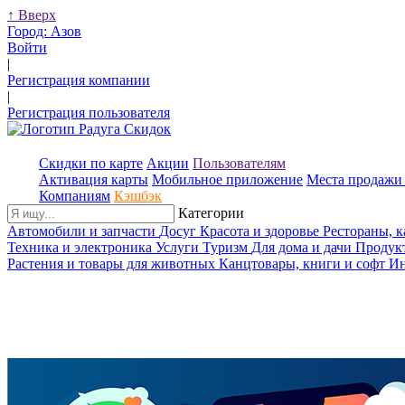
↑
Вверх
Город:
Азов
Войти
|
Регистрация компании
|
Регистрация пользователя
Скидки по карте
Акции
Пользователям
Активация карты
Мобильное приложение
Места продажи 
Компаниям
Кэшбэк
Категории
Автомобили и запчасти
Досуг
Красота и здоровье
Рестораны, 
Техника и электроника
Услуги
Туризм
Для дома и дачи
Продук
Растения и товары для животных
Канцтовары, книги и софт
Ин