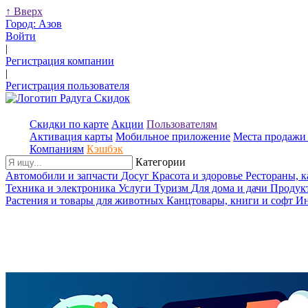
↑
Вверх
Город:
Азов
Войти
|
Регистрация компании
|
Регистрация пользователя
Скидки по карте
Акции
Пользователям
Активация карты
Мобильное приложение
Места продажи 
Компаниям
Кэшбэк
Категории
Автомобили и запчасти
Досуг
Красота и здоровье
Рестораны, 
Техника и электроника
Услуги
Туризм
Для дома и дачи
Продук
Растения и товары для животных
Канцтовары, книги и софт
Ин