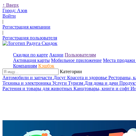
↑
Вверх
Город:
Азов
Войти
|
Регистрация компании
|
Регистрация пользователя
Скидки по карте
Акции
Пользователям
Активация карты
Мобильное приложение
Места продажи 
Компаниям
Кэшбэк
Категории
Автомобили и запчасти
Досуг
Красота и здоровье
Рестораны, 
Техника и электроника
Услуги
Туризм
Для дома и дачи
Продук
Растения и товары для животных
Канцтовары, книги и софт
Ин