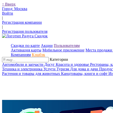
↑
Вверх
Город:
Москва
Войти
|
Регистрация компании
|
Регистрация пользователя
Скидки по карте
Акции
Пользователям
Активация карты
Мобильное приложение
Места продажи 
Компаниям
Кэшбэк
Категории
Автомобили и запчасти
Досуг
Красота и здоровье
Рестораны, 
Техника и электроника
Услуги
Туризм
Для дома и дачи
Продук
Растения и товары для животных
Канцтовары, книги и софт
Ин