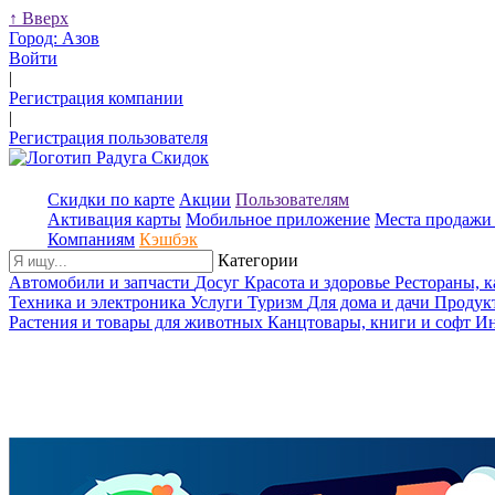
↑
Вверх
Город:
Азов
Войти
|
Регистрация компании
|
Регистрация пользователя
Скидки по карте
Акции
Пользователям
Активация карты
Мобильное приложение
Места продажи 
Компаниям
Кэшбэк
Категории
Автомобили и запчасти
Досуг
Красота и здоровье
Рестораны, 
Техника и электроника
Услуги
Туризм
Для дома и дачи
Продук
Растения и товары для животных
Канцтовары, книги и софт
Ин