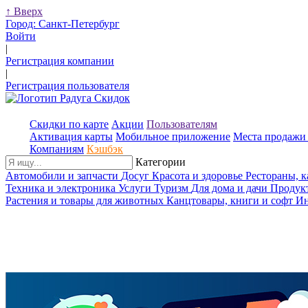
↑
Вверх
Город:
Санкт-Петербург
Войти
|
Регистрация компании
|
Регистрация пользователя
Скидки по карте
Акции
Пользователям
Активация карты
Мобильное приложение
Места продажи 
Компаниям
Кэшбэк
Категории
Автомобили и запчасти
Досуг
Красота и здоровье
Рестораны, 
Техника и электроника
Услуги
Туризм
Для дома и дачи
Продук
Растения и товары для животных
Канцтовары, книги и софт
Ин