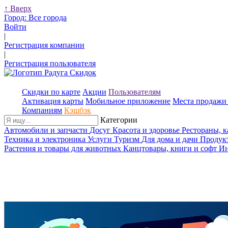
↑
Вверх
Город:
Все города
Войти
|
Регистрация компании
|
Регистрация пользователя
Скидки по карте
Акции
Пользователям
Активация карты
Мобильное приложение
Места продажи 
Компаниям
Кэшбэк
Категории
Автомобили и запчасти
Досуг
Красота и здоровье
Рестораны, 
Техника и электроника
Услуги
Туризм
Для дома и дачи
Продук
Растения и товары для животных
Канцтовары, книги и софт
Ин