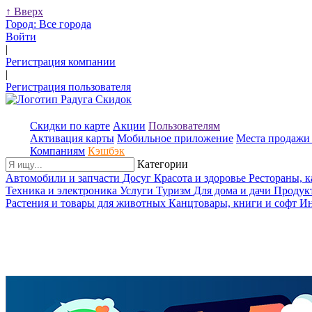
↑
Вверх
Город:
Все города
Войти
|
Регистрация компании
|
Регистрация пользователя
Скидки по карте
Акции
Пользователям
Активация карты
Мобильное приложение
Места продажи 
Компаниям
Кэшбэк
Категории
Автомобили и запчасти
Досуг
Красота и здоровье
Рестораны, 
Техника и электроника
Услуги
Туризм
Для дома и дачи
Продук
Растения и товары для животных
Канцтовары, книги и софт
Ин