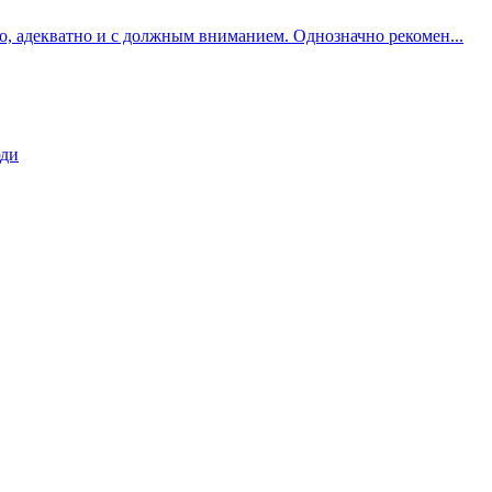
о, адекватно и с должным вниманием. Однозначно рекомен...
юди