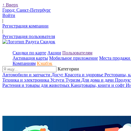
↑
Вверх
Город:
Санкт-Петербург
Войти
|
Регистрация компании
|
Регистрация пользователя
Скидки по карте
Акции
Пользователям
Активация карты
Мобильное приложение
Места продажи 
Компаниям
Кэшбэк
Категории
Автомобили и запчасти
Досуг
Красота и здоровье
Рестораны, 
Техника и электроника
Услуги
Туризм
Для дома и дачи
Продук
Растения и товары для животных
Канцтовары, книги и софт
Ин