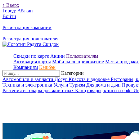
↑
Вверх
Город:
Абакан
Войти
|
Регистрация компании
|
Регистрация пользователя
Скидки по карте
Акции
Пользователям
Активация карты
Мобильное приложение
Места продажи 
Компаниям
Кэшбэк
Категории
Автомобили и запчасти
Досуг
Красота и здоровье
Рестораны, 
Техника и электроника
Услуги
Туризм
Для дома и дачи
Продук
Растения и товары для животных
Канцтовары, книги и софт
Ин