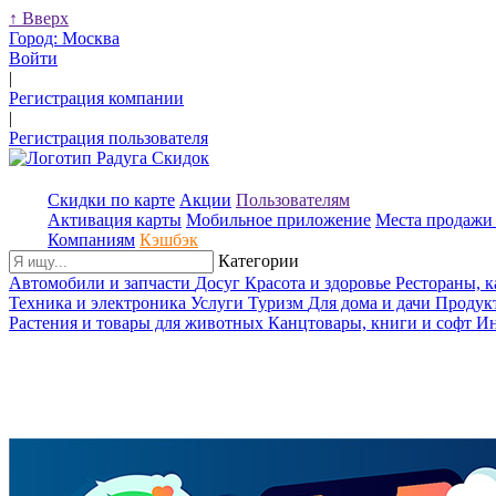
↑
Вверх
Город:
Москва
Войти
|
Регистрация компании
|
Регистрация пользователя
Скидки по карте
Акции
Пользователям
Активация карты
Мобильное приложение
Места продажи 
Компаниям
Кэшбэк
Категории
Автомобили и запчасти
Досуг
Красота и здоровье
Рестораны, 
Техника и электроника
Услуги
Туризм
Для дома и дачи
Продук
Растения и товары для животных
Канцтовары, книги и софт
Ин