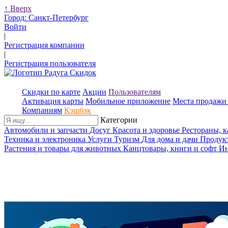
↑
Вверх
Город:
Санкт-Петербург
Войти
|
Регистрация компании
|
Регистрация пользователя
Скидки по карте
Акции
Пользователям
Активация карты
Мобильное приложение
Места продажи 
Компаниям
Кэшбэк
Категории
Автомобили и запчасти
Досуг
Красота и здоровье
Рестораны, 
Техника и электроника
Услуги
Туризм
Для дома и дачи
Продук
Растения и товары для животных
Канцтовары, книги и софт
Ин