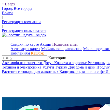
↑
Вверх
Город:
Все города
Войти
|
Регистрация компании
|
Регистрация пользователя
Скидки по карте
Акции
Пользователям
Активация карты
Мобильное приложение
Места продажи 
Компаниям
Кэшбэк
Категории
Автомобили и запчасти
Досуг
Красота и здоровье
Рестораны, 
Техника и электроника
Услуги
Туризм
Для дома и дачи
Продук
Растения и товары для животных
Канцтовары, книги и софт
Ин