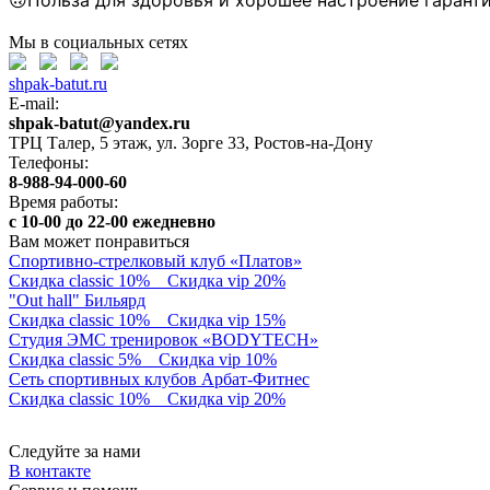
🙃Польза для здоровья и хорошее настроение гарант
Мы в социальных сетях
shpak-batut.ru
E-mail:
shpak-batut@yandex.ru
ТРЦ Талер, 5 этаж, ул. Зорге 33, Ростов-на-Дону
Телефоны:
8-988-94-000-60
Время работы:
с 10-00 до 22-00 ежедневно
Вам может понравиться
Спортивно-стрелковый клуб «Платов»
Скидка classic 10%
Скидка vip 20%
"Out hall" Бильярд
Скидка classic 10%
Скидка vip 15%
Студия ЭМС тренировок «BODYTECH»
Скидка classic 5%
Скидка vip 10%
Сеть спортивных клубов Арбат-Фитнес
Скидка classic 10%
Скидка vip 20%
Следуйте за нами
В контакте