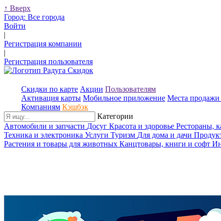
↑
Вверх
Город:
Все города
Войти
|
Регистрация компании
|
Регистрация пользователя
Скидки по карте
Акции
Пользователям
Активация карты
Мобильное приложение
Места продажи 
Компаниям
Кэшбэк
Категории
Автомобили и запчасти
Досуг
Красота и здоровье
Рестораны, 
Техника и электроника
Услуги
Туризм
Для дома и дачи
Продук
Растения и товары для животных
Канцтовары, книги и софт
Ин