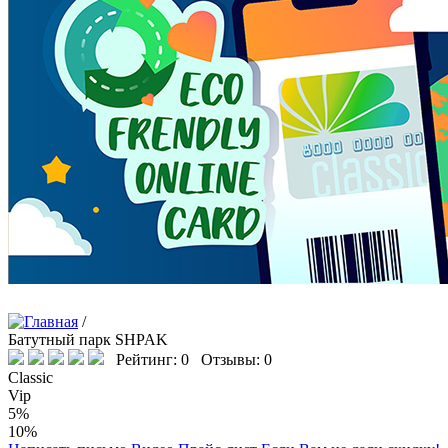
/
Батутный парк SHPAK
Рейтинг: 0 Отзывы: 0
Classic
Vip
5%
10%