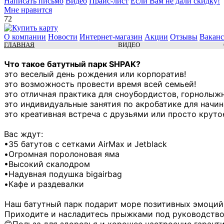
Написать письмо
Видео
Прайс-лист
Если Вам не дали скидку!
Мне нравится
72
О компании
Новости
Интернет-магазин
Акции
Отзывы
Вакан
ГЛАВНАЯ
ВИДЕО
Что такое батутный парк SHPAK?
это веселый день рождения или корпоратив!
это возможность провести время всей семьей!
это отличная практика для сноубордистов, горнолыж
это индивидуальные занятия по акробатике для нач
это креативная встреча с друзьями или просто круто
Вас ждут:
•35 батутов с сетками AirMax и Jetblack
•Огромная поролоновая яма
•Высокий скалодром
•Надувная подушка bigairbag
•Кафе и раздевалки
Наш батутный парк подарит море позитивных эмоций 
Приходите и насладитесь прыжками под руководство