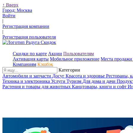
↑
Вверх
Город:
Москва
Войти
|
Регистрация компании
|
Регистрация пользователя
Скидки по карте
Акции
Пользователям
Активация карты
Мобильное приложение
Места продажи 
Компаниям
Кэшбэк
Категории
Автомобили и запчасти
Досуг
Красота и здоровье
Рестораны, 
Техника и электроника
Услуги
Туризм
Для дома и дачи
Продук
Растения и товары для животных
Канцтовары, книги и софт
Ин