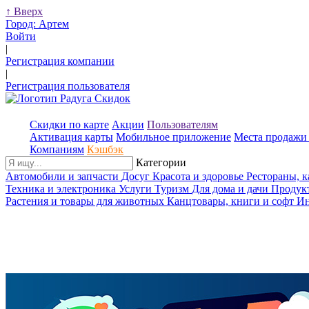
↑
Вверх
Город:
Артем
Войти
|
Регистрация компании
|
Регистрация пользователя
Скидки по карте
Акции
Пользователям
Активация карты
Мобильное приложение
Места продажи 
Компаниям
Кэшбэк
Категории
Автомобили и запчасти
Досуг
Красота и здоровье
Рестораны, 
Техника и электроника
Услуги
Туризм
Для дома и дачи
Продук
Растения и товары для животных
Канцтовары, книги и софт
Ин