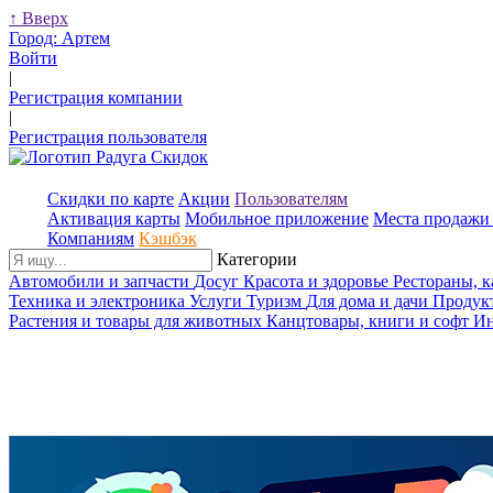
↑
Вверх
Город:
Артем
Войти
|
Регистрация компании
|
Регистрация пользователя
Скидки по карте
Акции
Пользователям
Активация карты
Мобильное приложение
Места продажи 
Компаниям
Кэшбэк
Категории
Автомобили и запчасти
Досуг
Красота и здоровье
Рестораны, 
Техника и электроника
Услуги
Туризм
Для дома и дачи
Продук
Растения и товары для животных
Канцтовары, книги и софт
Ин