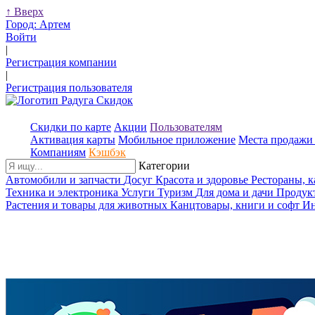
↑
Вверх
Город:
Артем
Войти
|
Регистрация компании
|
Регистрация пользователя
Скидки по карте
Акции
Пользователям
Активация карты
Мобильное приложение
Места продажи 
Компаниям
Кэшбэк
Категории
Автомобили и запчасти
Досуг
Красота и здоровье
Рестораны, 
Техника и электроника
Услуги
Туризм
Для дома и дачи
Продук
Растения и товары для животных
Канцтовары, книги и софт
Ин