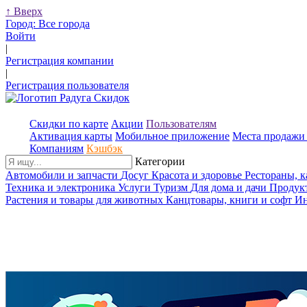
↑
Вверх
Город:
Все города
Войти
|
Регистрация компании
|
Регистрация пользователя
Скидки по карте
Акции
Пользователям
Активация карты
Мобильное приложение
Места продажи 
Компаниям
Кэшбэк
Категории
Автомобили и запчасти
Досуг
Красота и здоровье
Рестораны, 
Техника и электроника
Услуги
Туризм
Для дома и дачи
Продук
Растения и товары для животных
Канцтовары, книги и софт
Ин