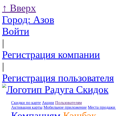
↑
Вверх
Город:
Азов
Войти
|
Регистрация компании
|
Регистрация пользователя
Скидки по карте
Акции
Пользователям
Активация карты
Мобильное приложение
Места продажи 
Компаниям
Кэшбэк