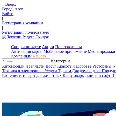
↑
Вверх
Город:
Азов
Войти
|
Регистрация компании
|
Регистрация пользователя
Скидки по карте
Акции
Пользователям
Активация карты
Мобильное приложение
Места продажи 
Компаниям
Кэшбэк
Категории
Автомобили и запчасти
Досуг
Красота и здоровье
Рестораны, 
Техника и электроника
Услуги
Туризм
Для дома и дачи
Продук
Растения и товары для животных
Канцтовары, книги и софт
Ин