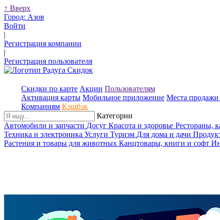
↑
Вверх
Город:
Азов
Войти
|
Регистрация компании
|
Регистрация пользователя
Скидки по карте
Акции
Пользователям
Активация карты
Мобильное приложение
Места продажи 
Компаниям
Кэшбэк
Категории
Автомобили и запчасти
Досуг
Красота и здоровье
Рестораны, 
Техника и электроника
Услуги
Туризм
Для дома и дачи
Продук
Растения и товары для животных
Канцтовары, книги и софт
Ин