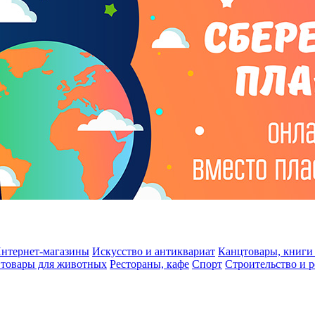
нтернет-магазины
Искусство и антиквариат
Канцтовары, книги 
 товары для животных
Рестораны, кафе
Спорт
Строительство и 