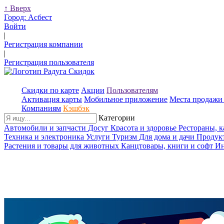
↑
Вверх
Город:
Асбест
Войти
|
Регистрация компании
|
Регистрация пользователя
Скидки по карте
Акции
Пользователям
Активация карты
Мобильное приложение
Места продажи 
Компаниям
Кэшбэк
Категории
Автомобили и запчасти
Досуг
Красота и здоровье
Рестораны, 
Техника и электроника
Услуги
Туризм
Для дома и дачи
Продук
Растения и товары для животных
Канцтовары, книги и софт
Ин