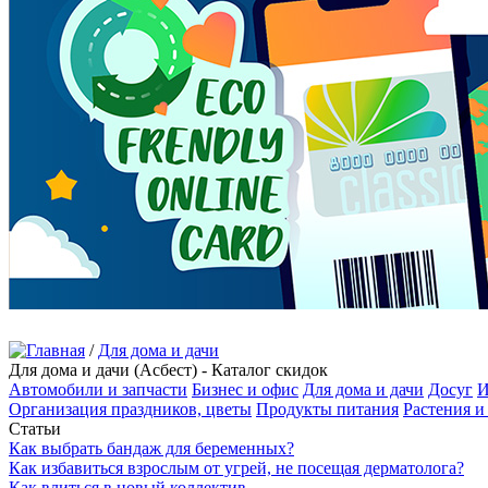
/
Для дома и дачи
Для дома и дачи (Асбест) - Каталог скидок
Автомобили и запчасти
Бизнес и офис
Для дома и дачи
Досуг
И
Организация праздников, цветы
Продукты питания
Растения и
Статьи
Как выбрать бандаж для беременных?
Как избавиться взрослым от угрей, не посещая дерматолога?
Как влиться в новый коллектив