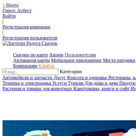
↑
Вверх
Город:
Асбест
Войти
|
Регистрация компании
|
Регистрация пользователя
Скидки по карте
Акции
Пользователям
Активация карты
Мобильное приложение
Места продажи 
Компаниям
Кэшбэк
Категории
Автомобили и запчасти
Досуг
Красота и здоровье
Рестораны, 
Техника и электроника
Услуги
Туризм
Для дома и дачи
Продук
Растения и товары для животных
Канцтовары, книги и софт
Ин