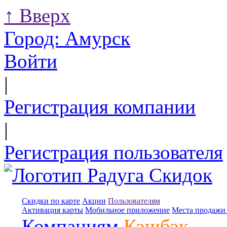
↑
Вверх
Город:
Амурск
Войти
|
Регистрация компании
|
Регистрация пользователя
Скидки по карте
Акции
Пользователям
Активация карты
Мобильное приложение
Места продажи 
Компаниям
Кэшбэк