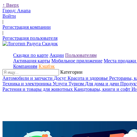
↑
Вверх
Город:
Анапа
Войти
|
Регистрация компании
|
Регистрация пользователя
Скидки по карте
Акции
Пользователям
Активация карты
Мобильное приложение
Места продажи 
Компаниям
Кэшбэк
Категории
Автомобили и запчасти
Досуг
Красота и здоровье
Рестораны, 
Техника и электроника
Услуги
Туризм
Для дома и дачи
Продук
Растения и товары для животных
Канцтовары, книги и софт
Ин