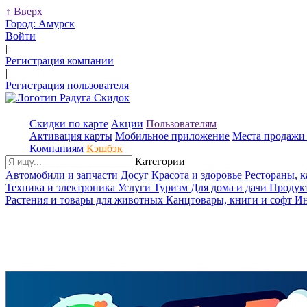
↑
Вверх
Город:
Амурск
Войти
|
Регистрация компании
|
Регистрация пользователя
Скидки по карте
Акции
Пользователям
Активация карты
Мобильное приложение
Места продажи 
Компаниям
Кэшбэк
Категории
Автомобили и запчасти
Досуг
Красота и здоровье
Рестораны, 
Техника и электроника
Услуги
Туризм
Для дома и дачи
Продук
Растения и товары для животных
Канцтовары, книги и софт
Ин