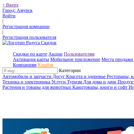
↑
Вверх
Город:
Амурск
Войти
|
Регистрация компании
|
Регистрация пользователя
Скидки по карте
Акции
Пользователям
Активация карты
Мобильное приложение
Места продажи 
Компаниям
Кэшбэк
Категории
Автомобили и запчасти
Досуг
Красота и здоровье
Рестораны, 
Техника и электроника
Услуги
Туризм
Для дома и дачи
Продук
Растения и товары для животных
Канцтовары, книги и софт
Ин