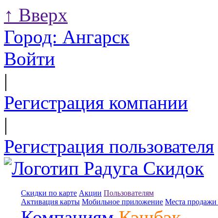
↑
Вверх
Город:
Ангарск
Войти
|
Регистрация компании
|
Регистрация пользователя
Скидки по карте
Акции
Пользователям
Активация карты
Мобильное приложение
Места продажи 
Компаниям
Кэшбэк