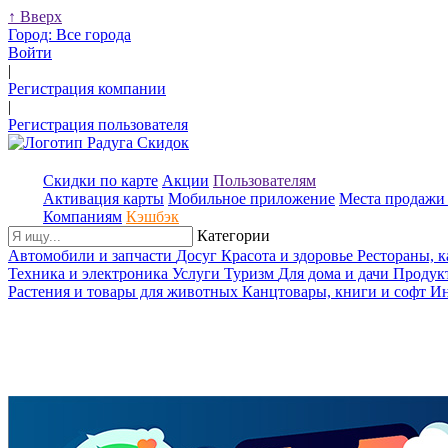
↑
Вверх
Город:
Все города
Войти
|
Регистрация компании
|
Регистрация пользователя
Скидки по карте
Акции
Пользователям
Активация карты
Мобильное приложение
Места продажи 
Компаниям
Кэшбэк
Категории
Автомобили и запчасти
Досуг
Красота и здоровье
Рестораны, 
Техника и электроника
Услуги
Туризм
Для дома и дачи
Продук
Растения и товары для животных
Канцтовары, книги и софт
Ин