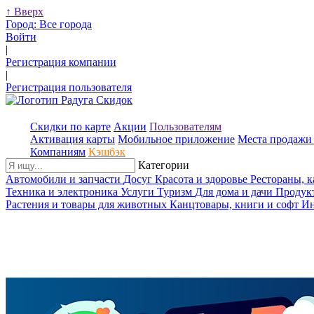
↑
Вверх
Город:
Все города
Войти
|
Регистрация компании
|
Регистрация пользователя
Скидки по карте
Акции
Пользователям
Активация карты
Мобильное приложение
Места продажи 
Компаниям
Кэшбэк
Категории
Автомобили и запчасти
Досуг
Красота и здоровье
Рестораны, 
Техника и электроника
Услуги
Туризм
Для дома и дачи
Продук
Растения и товары для животных
Канцтовары, книги и софт
Ин