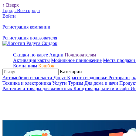
↑
Вверх
Город:
Все города
Войти
|
Регистрация компании
|
Регистрация пользователя
Скидки по карте
Акции
Пользователям
Активация карты
Мобильное приложение
Места продажи 
Компаниям
Кэшбэк
Категории
Автомобили и запчасти
Досуг
Красота и здоровье
Рестораны, 
Техника и электроника
Услуги
Туризм
Для дома и дачи
Продук
Растения и товары для животных
Канцтовары, книги и софт
Ин