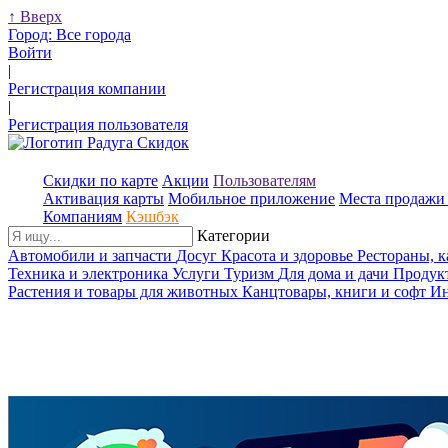
↑
Вверх
Город:
Все города
Войти
|
Регистрация компании
|
Регистрация пользователя
Скидки по карте
Акции
Пользователям
Активация карты
Мобильное приложение
Места продажи 
Компаниям
Кэшбэк
Категории
Автомобили и запчасти
Досуг
Красота и здоровье
Рестораны, 
Техника и электроника
Услуги
Туризм
Для дома и дачи
Продук
Растения и товары для животных
Канцтовары, книги и софт
Ин