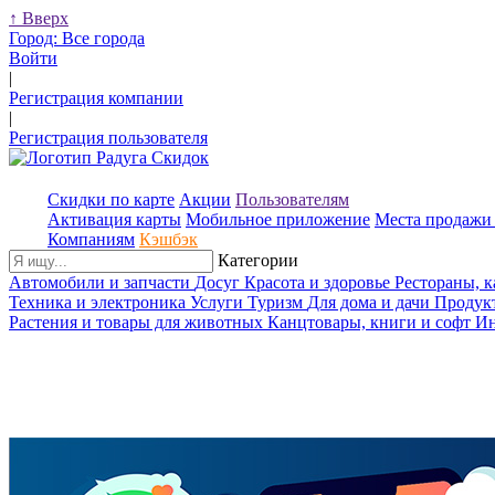
↑
Вверх
Город:
Все города
Войти
|
Регистрация компании
|
Регистрация пользователя
Скидки по карте
Акции
Пользователям
Активация карты
Мобильное приложение
Места продажи 
Компаниям
Кэшбэк
Категории
Автомобили и запчасти
Досуг
Красота и здоровье
Рестораны, 
Техника и электроника
Услуги
Туризм
Для дома и дачи
Продук
Растения и товары для животных
Канцтовары, книги и софт
Ин