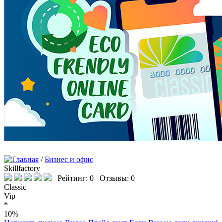
/
Бизнес и офис
Skillfactory
Рейтинг: 0 Отзывы: 0
Classic
Vip
*
10%