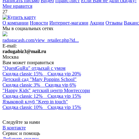
Написать письмо
Видео
Прайс-лист
Если Вам не дали скидку!
Мне нравится
27
О компании
Новости
Интернет-магазин
Акции
Отзывы
Вакан
Мы в социальных сетях
radugacash.com/view_retailer.php?id...
E-mail:
radugabiz3@mail.ru
Москва
Вам может понравиться
"QuestGuRu" отдыхай с умом
Скидка classic 15%
Скидка vip 20%
Детский сад "Mary Poppins School"
Скидка classic 3%
Скидка vip 6%
"Happy Kids" детский центр Монтессори
Скидка classic 12%
Скидка vip 15%
Языковой клуб "Keep in touch"
Скидка classic 10%
Скидка vip 15%
Следуйте за нами
В контакте
Сервис и помощь
Добавить скидку