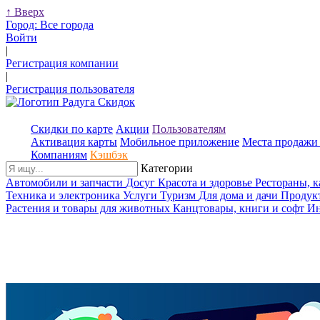
↑
Вверх
Город:
Все города
Войти
|
Регистрация компании
|
Регистрация пользователя
Скидки по карте
Акции
Пользователям
Активация карты
Мобильное приложение
Места продажи 
Компаниям
Кэшбэк
Категории
Автомобили и запчасти
Досуг
Красота и здоровье
Рестораны, 
Техника и электроника
Услуги
Туризм
Для дома и дачи
Продук
Растения и товары для животных
Канцтовары, книги и софт
Ин