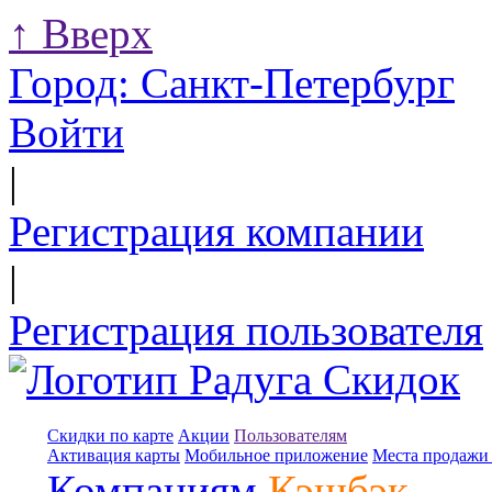
↑
Вверх
Город:
Санкт-Петербург
Войти
|
Регистрация компании
|
Регистрация пользователя
Скидки по карте
Акции
Пользователям
Активация карты
Мобильное приложение
Места продажи 
Компаниям
Кэшбэк