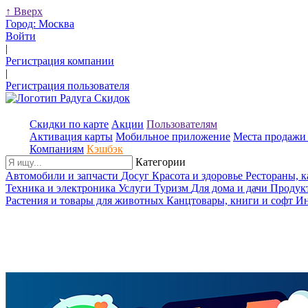
↑
Вверх
Город:
Москва
Войти
|
Регистрация компании
|
Регистрация пользователя
Скидки по карте
Акции
Пользователям
Активация карты
Мобильное приложение
Места продажи 
Компаниям
Кэшбэк
Категории
Автомобили и запчасти
Досуг
Красота и здоровье
Рестораны, 
Техника и электроника
Услуги
Туризм
Для дома и дачи
Продук
Растения и товары для животных
Канцтовары, книги и софт
Ин