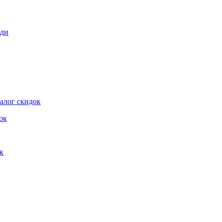
юди
алог скидок
ок
к