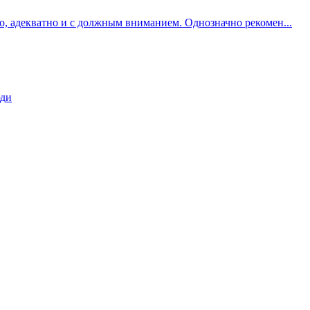
о, адекватно и с должным вниманием. Однозначно рекомен...
юди