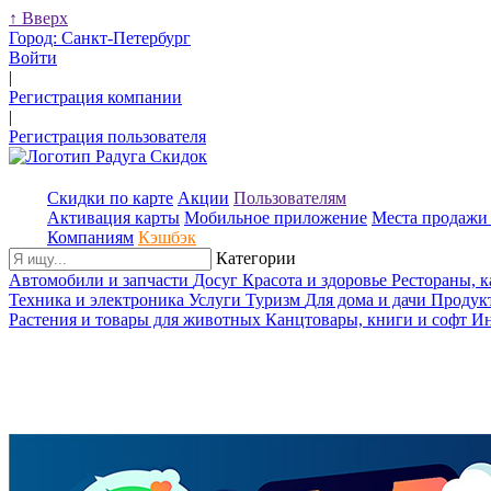
↑
Вверх
Город:
Санкт-Петербург
Войти
|
Регистрация компании
|
Регистрация пользователя
Скидки по карте
Акции
Пользователям
Активация карты
Мобильное приложение
Места продажи 
Компаниям
Кэшбэк
Категории
Автомобили и запчасти
Досуг
Красота и здоровье
Рестораны, 
Техника и электроника
Услуги
Туризм
Для дома и дачи
Продук
Растения и товары для животных
Канцтовары, книги и софт
Ин