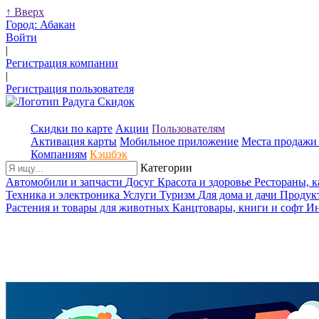
↑
Вверх
Город:
Абакан
Войти
|
Регистрация компании
|
Регистрация пользователя
Скидки по карте
Акции
Пользователям
Активация карты
Мобильное приложение
Места продажи 
Компаниям
Кэшбэк
Категории
Автомобили и запчасти
Досуг
Красота и здоровье
Рестораны, 
Техника и электроника
Услуги
Туризм
Для дома и дачи
Продук
Растения и товары для животных
Канцтовары, книги и софт
Ин