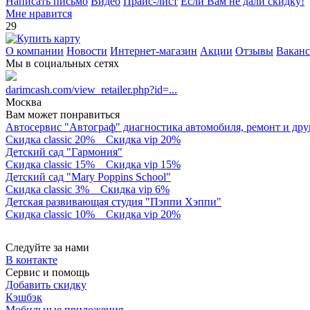
Написать письмо
Видео
Прайс-лист
Если Вам не дали скидку!
Мне нравится
29
О компании
Новости
Интернет-магазин
Акции
Отзывы
Вакан
Мы в социальных сетях
darimcash.com/view_retailer.php?id=...
Москва
Вам может понравиться
Автосервис "Автограф" диагностика автомобиля, ремонт и дру
Скидка classic 20%
Скидка vip 20%
Детский сад "Гармония"
Скидка classic 15%
Скидка vip 15%
Детский сад "Mary Poppins School"
Скидка classic 3%
Скидка vip 6%
Детская развивающая студия "Пэппи Хэппи"
Скидка classic 10%
Скидка vip 20%
Следуйте за нами
В контакте
Сервис и помощь
Добавить скидку
Кэшбэк
Мобильные приложения