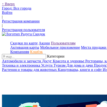
↑
Вверх
Город:
Все города
Войти
|
Регистрация компании
|
Регистрация пользователя
Скидки по карте
Акции
Пользователям
Активация карты
Мобильное приложение
Места продажи 
Компаниям
Кэшбэк
Категории
Автомобили и запчасти
Досуг
Красота и здоровье
Рестораны, 
Техника и электроника
Услуги
Туризм
Для дома и дачи
Продук
Растения и товары для животных
Канцтовары, книги и софт
Ин