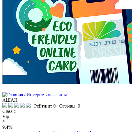
/
Интернет-магазины
АШАН
Рейтинг: 0 Отзывы: 0
Classic
Vip
*
9.4%