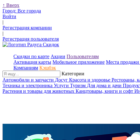
↑
Вверх
Город:
Все города
Войти
|
Регистрация компании
|
Регистрация пользователя
Скидки по карте
Акции
Пользователям
Активация карты
Мобильное приложение
Места продажи 
Компаниям
Кэшбэк
Категории
Автомобили и запчасти
Досуг
Красота и здоровье
Рестораны, 
Техника и электроника
Услуги
Туризм
Для дома и дачи
Продук
Растения и товары для животных
Канцтовары, книги и софт
Ин