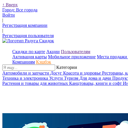
↑
Вверх
Город:
Все города
Войти
|
Регистрация компании
|
Регистрация пользователя
Скидки по карте
Акции
Пользователям
Активация карты
Мобильное приложение
Места продажи 
Компаниям
Кэшбэк
Категории
Автомобили и запчасти
Досуг
Красота и здоровье
Рестораны, 
Техника и электроника
Услуги
Туризм
Для дома и дачи
Продук
Растения и товары для животных
Канцтовары, книги и софт
Ин