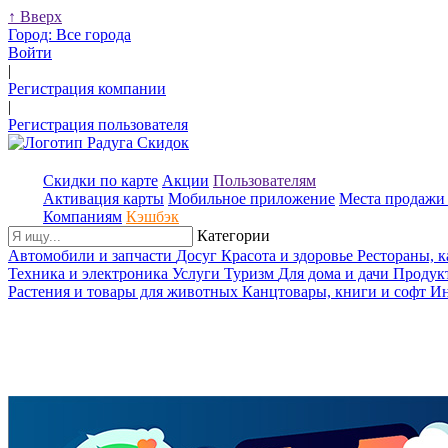
↑
Вверх
Город:
Все города
Войти
|
Регистрация компании
|
Регистрация пользователя
Скидки по карте
Акции
Пользователям
Активация карты
Мобильное приложение
Места продажи 
Компаниям
Кэшбэк
Категории
Автомобили и запчасти
Досуг
Красота и здоровье
Рестораны, 
Техника и электроника
Услуги
Туризм
Для дома и дачи
Продук
Растения и товары для животных
Канцтовары, книги и софт
Ин