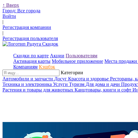
↑
Вверх
Город:
Все города
Войти
|
Регистрация компании
|
Регистрация пользователя
Скидки по карте
Акции
Пользователям
Активация карты
Мобильное приложение
Места продажи 
Компаниям
Кэшбэк
Категории
Автомобили и запчасти
Досуг
Красота и здоровье
Рестораны, 
Техника и электроника
Услуги
Туризм
Для дома и дачи
Продук
Растения и товары для животных
Канцтовары, книги и софт
Ин