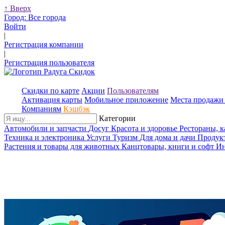
↑
Вверх
Город:
Все города
Войти
|
Регистрация компании
|
Регистрация пользователя
Скидки по карте
Акции
Пользователям
Активация карты
Мобильное приложение
Места продажи 
Компаниям
Кэшбэк
Категории
Автомобили и запчасти
Досуг
Красота и здоровье
Рестораны, 
Техника и электроника
Услуги
Туризм
Для дома и дачи
Продук
Растения и товары для животных
Канцтовары, книги и софт
Ин