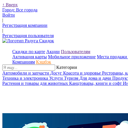
↑
Вверх
Город:
Все города
Войти
|
Регистрация компании
|
Регистрация пользователя
Скидки по карте
Акции
Пользователям
Активация карты
Мобильное приложение
Места продажи 
Компаниям
Кэшбэк
Категории
Автомобили и запчасти
Досуг
Красота и здоровье
Рестораны, 
Техника и электроника
Услуги
Туризм
Для дома и дачи
Продук
Растения и товары для животных
Канцтовары, книги и софт
Ин